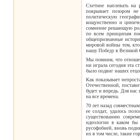
Схетине наплевать на 
покрывает позором не
политическую географи
кощунственно и цинично
сомнение решающую роль
по всем принципам пос
общепризнанные историч
мировой войны тем, кто
нашу Победу в Великой 
Мы помним, что отношен
ни играла сегодня эта с
было подвиг наших отцо
Как показывает непрост
Отечественной, постави
будет и впредь. Для нас
на все времена.
70 лет назад совместны
ее солдат, удалось пол
существованию соврем
идеологии в каком бы 
русофобией, вновь подн
их в том числе, такие го