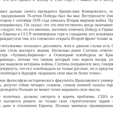
ошел дальше своего президента Бронислава Коморовского, п
празднования 70-летия Победы был бы мыс Вестерплатте близ
отором 1 сентября 1939 года началась Вторая мировая война. 
понравилось. Он сказал, что это неестественно, когда окончани
о следует, что, по его мнению, логичнее отмечать Победу в Герман
ан Европы и СССР неимоверные горе и страдания, кто исковерк
ждан) или там, кто соизволил открыть Второй фронт только за
«энтузиазма» польского дипломата, хотя в данном случае есть 
оин столь высокого звания. Несколько ранее Схетина отмет
лагерь «Аушвиц-Биркенау» в Освенциме освободила не Кра
аинцы», потому что танком, который снес ворота лагеря, у
рое выразили ветераны войны, Схетина поправился: мол, говоря
дчеркнуть, что его освобождали не только русские, но и предста
 пообещал в будущем «выражать свои мысли более точно».
ник философско-исторического факультета Вроцлавского универ
, депутат сейма четырех созывов, спикер нижней палаты пар
 президента Польши не может точно выражать свои мысли.
е политики, должны смотреть в корень проблемы. США 
ее пытаются решить не только свои стратегические задачи
о даже в отношении Европы. Польша занимала проамерикан