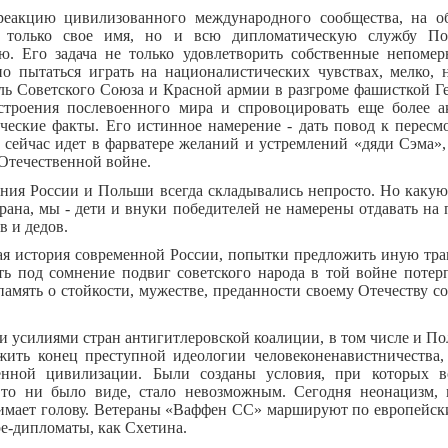
реакцию цивилизованного международного сообщества, на о
 только свое имя, но и всю дипломатическую службу По
ю. Его задача не только удовлетворить собственные непомер
 пытаться играть на националистических чувствах, мелко, 
 Советского Союза и Красной армии в разгроме фашисткой Ге
троения послевоенного мира и спровоцировать еще более а
еские факты. Его истинное намерение - дать повод к пересм
 сейчас идет в фарватере желаний и устремлений «дяди Сэма»,
Отечественной войне.
ия России и Польши всегда складывались непросто. Но каку
трана, мы - дети и внуки победителей не намерены отдавать на
в и дедов.
ая история современной России, попытки предложить иную тр
ть под сомнение подвиг советского народа в той войне потер
 память о стойкости, мужестве, преданности своему Отечеству 
ми усилиями стран антигитлеровской коалиции, в том числе и П
ожить конец преступной идеологии человеконенавистничества,
енной цивилизации. Были созданы условия, при которых в
то ни было виде, стало невозможным. Сегодня неонацизм,
имает голову. Ветераны «Ваффен СС» маршируют по европейс
ре-дипломаты, как Схетина.