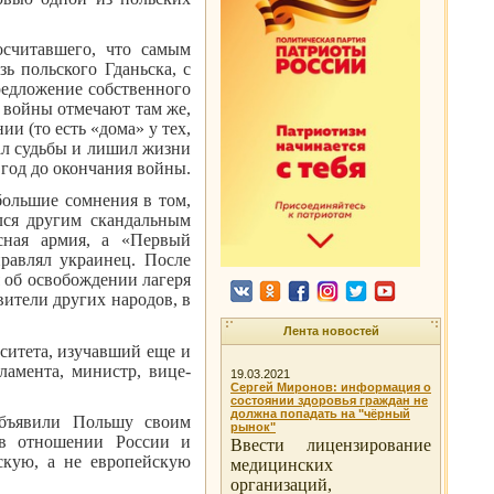
осчитавшего, что самым
ь польского Гданьска, с
Предложение собственного
е войны отмечают там же,
ии (то есть «дома» у тех,
ал судьбы и лишил жизни
 год до окончания войны.
большие сомнения в том,
ился другим скандальным
сная армия, а «Первый
правлял украинец. После
 об освобождении лагеря
вители других народов, в
Лента новостей
ситета, изучавший еще и
ламента, министр, вице-
19.03.2021
Сергей Миронов: информация о
состоянии здоровья граждан не
должна попадать на "чёрный
объявили Польшу своим
рынок"
 в отношении России и
Ввести лицензирование
скую, а не европейскую
медицинских
организаций,