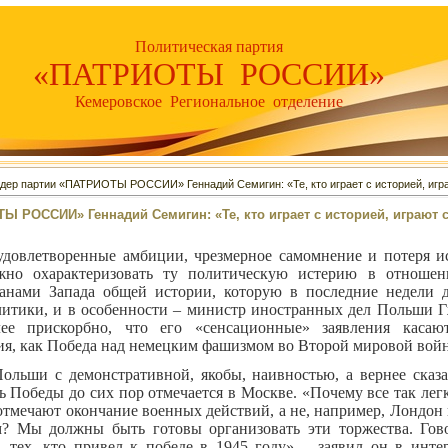
Политическая партия
«ПАТРИОТЫ РОССИИ»
Кемеровское Региональное отделение
дер партии «ПАТРИОТЫ РОССИИ» Геннадий Семигин: «Те, кто играет с историей, игр
Ы РОССИИ» Геннадий Семигин: «Те, кто играет с историей, играют 
удовлетворенные амбиции, чрезмерное самомнение и потеря и
жно охарактеризовать ту политическую истерию в отноше
ранами Запада общей истории, которую в последние недели 
литики, и в особенности – министр иностранных дел Польши 
лее прискорбно, что его «сенсационные» заявления касают
я, как Победа над немецким фашизмом во Второй мировой войн
льши с демонстративной, якобы, наивностью, а вернее сказа
ь Победы до сих пор отмечается в Москве. «Почему все так лег
отмечают окончание военных действий, а не, например, Лондон
м? Мы должны быть готовы организовать эти торжества. Гов
тех, кто привел к победе в 1945 году», - заявил он в инте