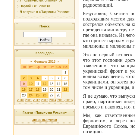
У политических оппонентов
радиостанций.
Партийные новости
Я вступил в «Патриоты России»
Безусловно, Схетина п
подходящим местом для 
обстрелов объектов на к
Поиск
президента министру не 
где она началась. Из чег
кто принес народам стр
миллионы и миллионы гра
Календарь
Это не первый всплеск 
что этот господин дост
«
Февраль 2015
»
заявлением: что конц
Пн
Вт
Ср
Чт
Пт
Сб
Вс
украинский фронт и укр
1
волны возмущения, кото
2
3
4
5
6
7
8
украинцами, он хотел по
9
10
11
12
13
14
15
том числе и украинцы, и
16
17
18
19
20
21
22
Я не думаю, что выпуск
23
24
25
26
27
28
2010
2011
2012
2013
2014
2015
2016
право, партийный лидер
премьер и наконец, и.о.
Газета «Патриоты России»
Мы, как ответственны
архив выпусков
форпостом, и через н
Евразийского Союза, н
позицию.