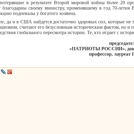
потерявшие в результате Второй мировой войны более 20 пр
т благодарны своему министру, променявшему в год 70-летия
кцию подпевалы у богатого хозяина.
пе, да и в США найдется достаточно здоровых сил, которые не 
фашизмом, считают его безусловным историческим фактом, но и 
едствия глобального пересмотра истории. Те, кто играет с истори
председате
«ПАТРИОТЫ РОССИИ», докто
профессор, лауреат 