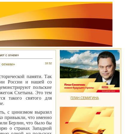
ают с огнем»
с огнем»
18:52
сторической памяти. Так
нии России и нашей со
демонстрируют польские
Гжегож Схетына. Это тем
ся такого святого для
ПЛАН СЕМИГИНА
е.
ть, с цинизмом выразил
ко привыкли, что именно
 или Берлин, что было бы
орю о странах Западной
рвью одной из польских