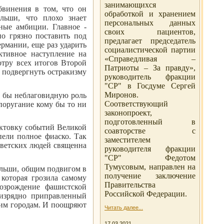
занимающихся
бвинения в том, что он
обработкой и хранением
льши, что плохо знает
персональных данных
ные амбиции. Главное -
своих пациентов,
но грязно поставить под
предлагает председатель
рмании, еще раз ударить
социалистической партии
ктивное наступление на
«Справедливая –
отру всех итогов Второй
Патриоты – За правду»,
 подвергнуть остракизму
руководитель фракции
"СР" в Госдуме Сергей
Миронов.
ю бы неблаговидную роль
Соответствующий
 поругание кому бы то ни
законопроект,
подготовленный в
актовку событий Великой
соавторстве с
пели полное фиаско. Так
заместителем
советских людей священна
руководителя фракции
"СР" Федотом
Тумусовым, направлен на
ольши, общим подвигом в
получение заключение
 которая грозила самому
Правительства
озрождение фашистской
Российской Федерации.
 изрядно приправленный
ким городам. И поощряют
Читать далее...
17.03.2021