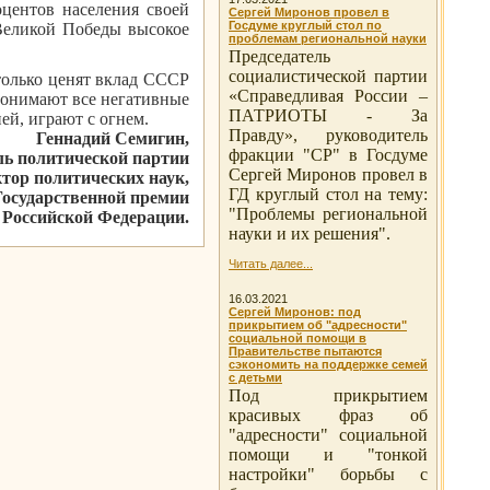
оцентов населения своей
Сергей Миронов провел в
Госдуме круглый стол по
 Великой Победы высокое
проблемам региональной науки
Председатель
социалистической партии
только ценят вклад СССР
«Справедливая России –
понимают все негативные
ПАТРИОТЫ - За
ей, играют с огнем.
Правду», руководитель
Геннадий Семигин,
фракции "СР" в Госдуме
ль политической партии
Сергей Миронов провел в
р политических наук,
ГД круглый стол на тему:
Государственной премии
"Проблемы региональной
Российской Федерации.
науки и их решения".
Читать далее...
16.03.2021
Сергей Миронов: под
прикрытием об "адресности"
социальной помощи в
Правительстве пытаются
сэкономить на поддержке семей
с детьми
Под прикрытием
красивых фраз об
"адресности" социальной
помощи и "тонкой
настройки" борьбы с