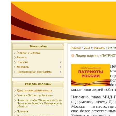
Меню сайта
Главная
»
2015
»
Февраль
»
9
» Ли
Главная страница
Лидер партии «ПАТРИОТ
Анонсы
Новости
Не
Конкурсы
мо
Предвыборная программа
ст
по
Разделы новостей
бо
миллионов людей событи
Депутатская деятельность
Газета «Патриоты России»
Напомню, глава МИД По
Новости штаба Общероссийского
недоумение, почему Ден
Народного Фронта в Кемеровской
Москва — то место, где 
области
еще более естественны
Позиция
Европы и союзниках — 